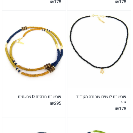
₪
178
₪
178
שרשרת לנשים שחורה מגן דוד
שרשרת חרוזים D צבעונית
זהב
₪
295
₪
178