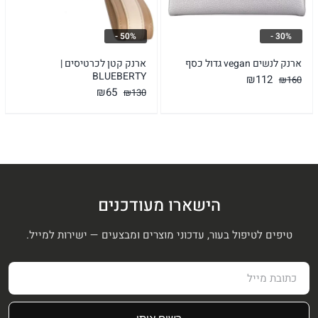
50% -
30% -
ארנק לנשים vegan גדול כסף
ארנק קטן לכרטיסים |
BLUEBERTY
המחיר
המחיר
₪
112
₪
160
המחיר
המחיר
₪
65
₪
130
המקורי
הנוכחי
המקורי
הנוכחי
היה:
הוא:
היה:
הוא:
₪112.
₪160.
₪65.
₪130.
הישארו מעודכנים
טיפים לטיפול בעור, עדכוני מוצרים ומבצעים — ישירות למייל.