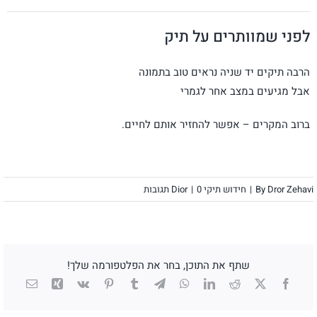
לפני שמוותרים על תיק
הרבה תיקים יד שניה נראים טוב בתמונה
אבל מגיעים במצב אחר לגמרי
ברוב המקרים – אפשר להחזיר אותם לחיים.
Dror Zehavi
By
|
חידוש תיקי Dior
0 תגובות
|
שתף את התוכן, בחר את הפלטפורמה שלך!
X
Facebook
Reddit
LinkedIn
WhatsApp
Telegram
Tumblr
Pinterest
Vk
Xing
כתובת
דואר
אלקטרו