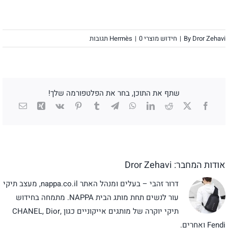
Dror Zehavi
By
|
חידוש מוצרי Hermès
0 תגובות
|
שתף את התוכן, בחר את הפלטפורמה שלך!
X
Facebook
Reddit
LinkedIn
WhatsApp
Telegram
Tumblr
Pinterest
Vk
Xing
כתובת
דואר
אלקטרו
אודות המחבר:
Dror Zehavi
דרור זהבי – בעלים ומנהל האתר nappa.co.il, מעצב תיקי
עור לנשים תחת מותג הבית NAPPA. מתמחה בחידוש
תיקי יוקרה של מותגים אייקוניים כגון CHANEL, Dior,
Fendi ואחרים.