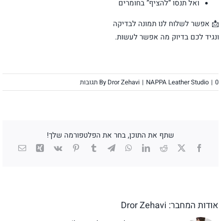
ואל תנסו “להציף” בחומרים
📩 אפשר לשלוח לנו תמונה לבדיקה
ונגיד לכם בדיוק מה אפשר לעשות.
0 תגובות
|
NAPPA Leather Studio
|
Dror Zehavi
By
שתף את התוכן, בחר את הפלטפורמה שלך!
X
Facebook
Reddit
LinkedIn
WhatsApp
Telegram
Tumblr
Pinterest
Vk
Xing
כתובת
דואר
אלקטרו
אודות המחבר:
Dror Zehavi