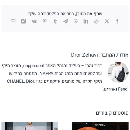
שתף את התוכן, בחר את הפלטפורמה שלך!
X
Facebook
Reddit
LinkedIn
WhatsApp
Telegram
Tumblr
Pinterest
Vk
Xing
כתובת
דואר
אלקטרו
אודות המחבר:
Dror Zehavi
דרור זהבי – בעלים ומנהל האתר nappa.co.il, מעצב תיקי
עור לנשים תחת מותג הבית NAPPA. מתמחה בחידוש
תיקי יוקרה של מותגים אייקוניים כגון CHANEL, Dior,
Fendi ואחרים.
פוסטים קשורים