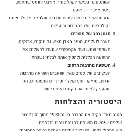
המותג פונה בעיקר לקהל צעיר, אורבני ותוסס שמחפש
ביטוי אישי דרך אופנה.
הוא מתאפיין ביכולת לזהות טרנדים עולמיים ולשלב אותם
בקולקציות שלו במהירות וביעילות.
מגוון רחב של מוצרים
:
מעבר לנעליים, סטיב מאדן מציע גם תיקים, ארנקים,
משקפי שמש ועוד אקססוריז שנועדו להשלים את
ההופעה הכללית ולהפוך אותה לבלתי נשכחת.
השפעה מתרבות הרחוב
:
העיצובים של סטיב מאדן שואבים השראה מתרבות
הרחוב, מוזיקה, פופ-קולצ'ר וטרנדים מתפתחים, מה
שמעניק למותג את הקסם הייחודי שלו.
היסטוריה והצלחות
סטיב מאדן הקים את החברה בשנת 1990 מתוך חזון ליצור
נעליים שימשכו תשומת לב ויהיו נוחות בו זמנית.
הוא התחיל בקטן, עם ייצור נעליים באיכות גבוהה במחירים