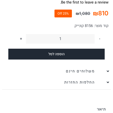
Be the first to leave a review.
₪
810
₪
1,080
25% Off
המחיר
המחיר
הנוכחי
המקורי
קוד מוצר:
8156 קונייק
היה:
הוא:
₪1,080.
₪810.
כמות
של
הוספה לסל
תיק
מעור
ללפטופ
משלוחים חינם
בלוצ'י
החלפות החזרות
פולד
קונייק
-
Alberto
תיאור
Bellucci