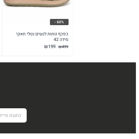
60% -
כפכף נוחות לנשים נטלי חאקי
מידה 42
המחיר
המחיר
₪
199
₪
499
המקורי
הנוכחי
היה:
הוא:
₪199.
₪499.