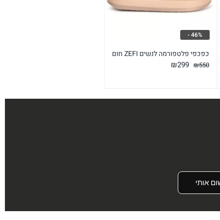
46% -
כפכפי פלטפורמה לנשים ZEFI חום
המחיר
המחיר
₪
299
₪
550
המקורי
הנוכחי
היה:
הוא:
₪299.
₪550.
ום אותי