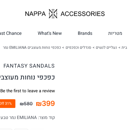
מטריות
Brands
What's New
ast Chance
בית
נעליים לנשים
סנדלים וכפכפים
כפכפי נוחות מעוצבים EMILIANA נמר
FANTASY SANDALS
כפכפי נוחות מעוצבים EMILIANA 
Be the first to leave a review.
₪
399
₪
580
31% Off
המחיר
המחיר
הנוכחי
המקורי
קוד מוצר:
EMILIANA נמר טבעי
היה:
הוא:
₪580.
₪399.