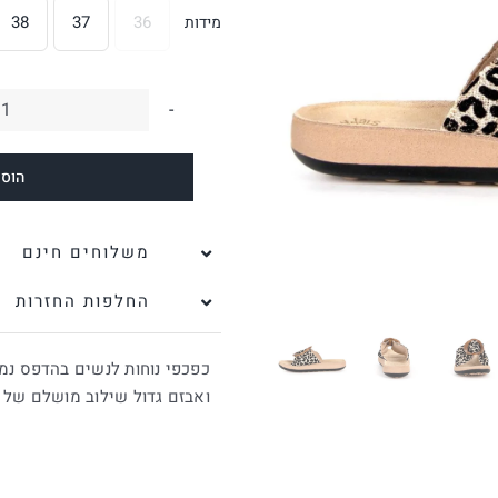
38
37
36
מידות

כ
ש
הוספ
כ
נ
מ
משלוחים חינם
A
החלפות החזרות
נ
כפכפי נוחות לנשים בהדפס נמ
ואבזם גדול שילוב מושלם של ס