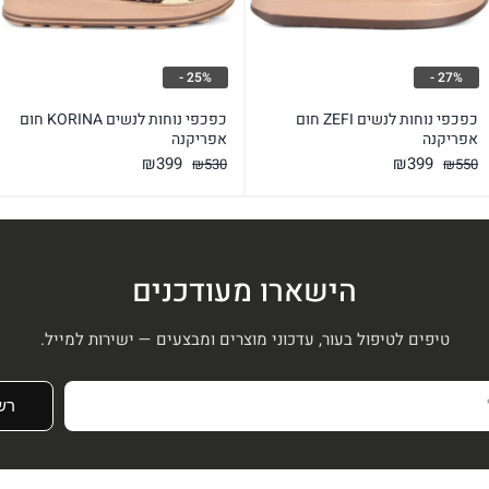
25% -
27% -
כפכפי נוחות לנשים ZEFI חום
כפכפי נוחות לנשים KORINA חום
אפריקנה
אפריקנה
המחיר
המחיר
המחיר
המחיר
₪
399
₪
399
₪
530
₪
550
המקורי
הנוכחי
המקורי
הנוכחי
היה:
הוא:
היה:
הוא:
₪399.
₪530.
₪399.
₪550.
הישארו מעודכנים
טיפים לטיפול בעור, עדכוני מוצרים ומבצעים — ישירות למייל.
רש