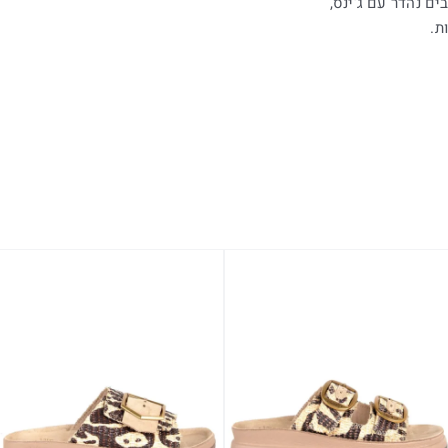
 נהדר עם ג’ינס,
ת.