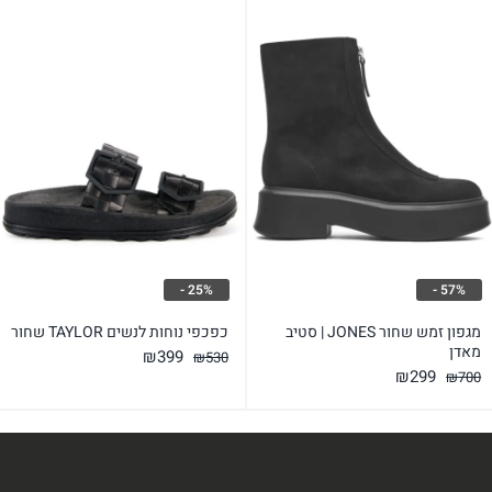
25% -
57% -
מגפון זמש שחור JONES | סטיב
כפכפי נוחות לנשים TAYLOR שחור
מאדן
המחיר
המחיר
₪
399
₪
530
המחיר
המחיר
₪
299
₪
700
המקורי
הנוכחי
המקורי
הנוכחי
היה:
הוא:
היה:
הוא:
₪399.
₪530.
₪299.
₪700.