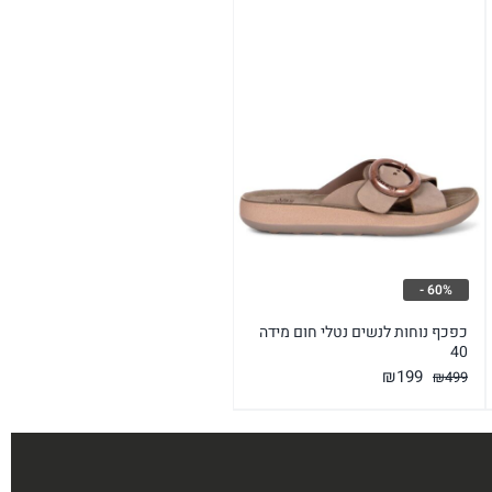
60% -
כפכף נוחות לנשים נטלי חום מידה
40
המחיר
המחיר
₪
199
₪
499
המקורי
הנוכחי
היה:
הוא:
₪199.
₪499.