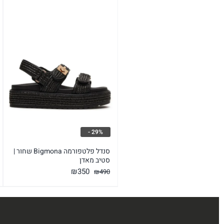
29% -
סנדל פלטפורמה Bigmona שחור |
סטיב מאדן
המחיר
המחיר
₪
350
₪
490
המקורי
הנוכחי
היה:
הוא:
₪350.
₪490.