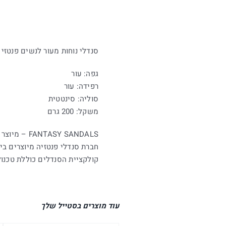
סנדלי נוחות מעור לנשים פנטזי סנדל דג
גפה: עור
רפידה: עור
סוליה: סינטטית
משקל: 200 גרם
FANTASY SANDALS – מיוצר בעבודת יד בשילוב טכניקות מסורתיות וטכנולוגיות של המאה ה-21.
חברת סנדלי פנטזיה מיוצרים ביוו
קולקציית הסנדלים כוללת טכנול
עוד מוצרים בסטייל שלך