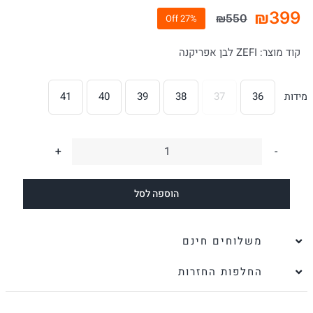
₪
399
₪
550
27% Off
המחיר
המחיר
הנוכחי
המקורי
קוד מוצר:
ZEFI לבן אפריקנה
היה:
הוא:
₪550.
₪399.
41
40
39
38
37
36
מידות

כמות
של
הוספה לסל
כפכפי
נוחות
לנשים
משלוחים חינם
ZEFI
החלפות החזרות
לבן
אפריקנה