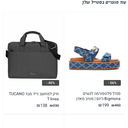
עוד מוצרים בסטייל שלך
40% -
56% -
סנדל פלטפורמה לנשים
תיק למחשב נייד מבד TUCANO
Bigmona ג'ינס | סטיב מאדן
T linea
המחיר
המחיר
המחיר
המחיר
₪
199
₪
138
₪
450
₪
230
המקורי
הנוכחי
המקורי
הנוכחי
היה:
הוא:
היה:
הוא: