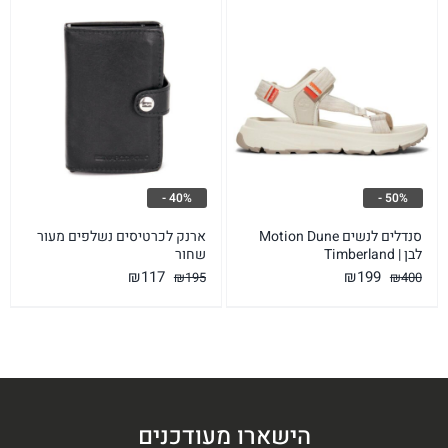
₪199.
₪450.
₪138.
₪230.
40% -
50% -
סנדלים לנשים Motion Dune
ארנק לכרטיסים נשלפים מעור
לבן | Timberland
שחור
המחיר
המחיר
המחיר
המחיר
₪
117
₪
199
₪
195
₪
400
המקורי
הנוכחי
המקורי
הנוכחי
היה:
הוא:
היה:
הוא:
₪117.
₪195.
₪199.
₪400.
הישארו מעודכנים