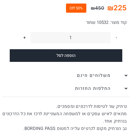
₪
225
₪
450
50% Off
המחיר
המחיר
הנוכחי
המקורי
קוד מוצר:
10532 שחור
היה:
הוא:
₪450.
₪225.
כמות
של
הוספה לסל
נרתיק
עור
לטיסות
משלוחים חינם
ודרכונים
החלפות החזרות
טוני
פרוטי
נרתיק עור לטיסות לדרכונים ומסמכים.
שחור
מתאים לאיש עסקים או למשפחה המעוניינת לרכז את כל הדרכונים
בנרתיק אחד.
גב הנרתיק מקום לכרטיס עליה למטוס BORDING PASS.