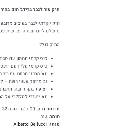
תיק עור לגבר ברידג' חום בהיר – דגם של
תיק יוקרתי לגבר בעיצוב מרובע ו
מושלם ליום עבודה, פגישות עס
התיק כולל:
כיס קדמי תחתון עם סגירת קלפ
כיס קדמי עליון עם רוכסן – בגוד
תא מרכזי מרווח עם רוכסן
גב מרופד עשוי רשת – לנ
רצועת כתף רחבה, מתכווננ
תא ייעודי לסלולרי על הר
מידות:
רוחב 20 ס"מ | גובה 32 ס"מ | עומק 9.5 ס"מ
חומר:
עור
מותג:
Alberto Bellucci