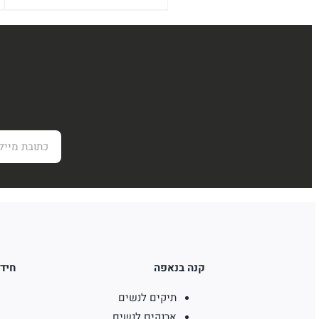
המקורי
הנוכחי
היה:
הוא:
₪826.
₪1,180.
קנה בנאפה
חידו
תיקים לנשים
ארנקים לנשים