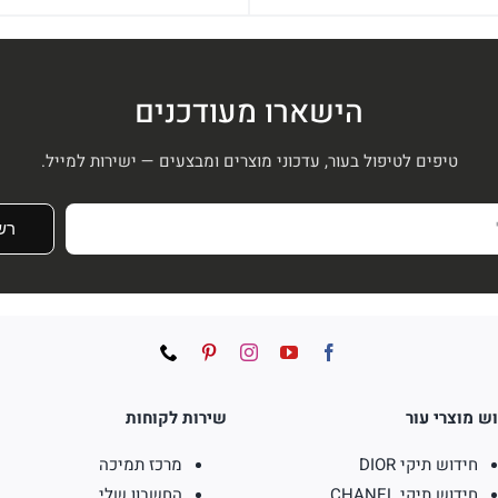
המקורי
הנוכחי
המקורי
הנוכחי
דורג
5.00
מתוך 5
היה:
הוא:
היה:
הוא:
₪938.
₪1,250.
₪196.
₪280.
הישארו מעודכנים
טיפים לטיפול בעור, עדכוני מוצרים ומבצעים — ישירות למייל.
רש
ש מוצרי עור
שירות לקוחות
חידוש תיקי DIOR
מרכז תמיכה
חידוש תיקי CHANEL
החשבון שלי