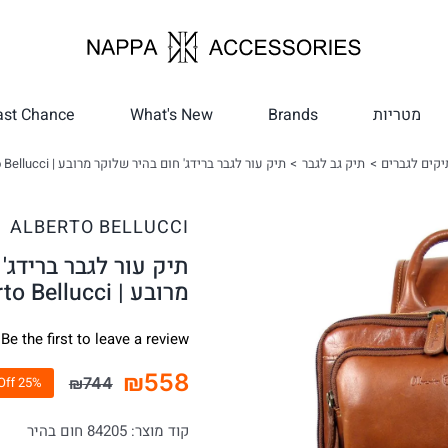
מטריות
Brands
What's New
ast Chance
יקים לגברים
תיק גב לגבר
תיק עור לגבר ברידג' חום בהיר שלוקר מרובע | Alberto Bellucci
ALBERTO BELLUCCI
תיק עור לגבר ברידג'
מרובע | Alberto Bellucci
Be the first to leave a review.
₪
558
₪
744
25% Off
המחיר
המחיר
הנוכחי
המקורי
קוד מוצר:
84205 חום בהיר
היה:
הוא: