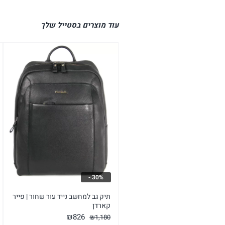
עוד מוצרים בסטייל שלך
30% -
תיק גב למחשב נייד עור שחור | פייר
קארדן
המחיר
המחיר
₪
826
₪
1,180