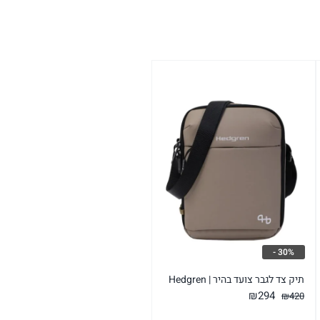
30% -
תיק צד לגבר צועד בהיר | Hedgren
המחיר
המחיר
₪
294
₪
420
המקורי
הנוכחי