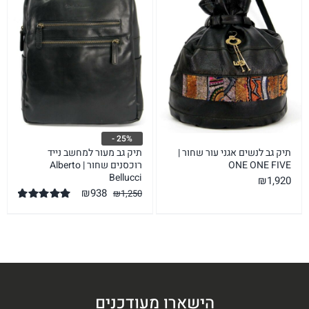
25% -
תיק גב לנשים אגני עור שחור |
תיק גב מעור למחשב נייד
ONE ONE FIVE
רוכסנים שחור | Alberto
Bellucci
₪
1,920
המחיר
המחיר
₪
938
₪
1,250
המקורי
הנוכחי
דורג
5.00
מתוך 5
היה:
הוא:
₪938.
₪1,250.
הישארו מעודכנים