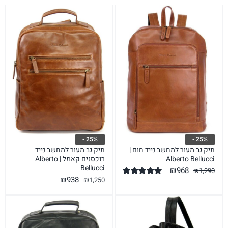
25% -
25% -
תיק גב מעור למחשב נייד חום |
תיק גב מעור למחשב נייד
Alberto Bellucci
רוכסנים קאמל | Alberto
Bellucci
המחיר
המחיר
₪
968
₪
1,290
המחיר
המחיר
₪
938
₪
1,250
המקורי
הנוכחי
דורג
5.00
מתוך 5
המקורי
הנוכחי
היה:
הוא:
היה:
הוא:
₪968.
₪1,290.
₪938.
₪1,250.