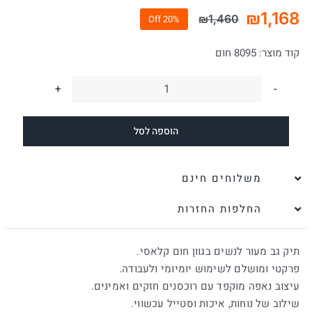
₪
1,168
₪
1,460
20% Off
המחיר
המחיר
הנוכחי
המקורי
קוד מוצר:
8095 חום
היה:
הוא:
₪1,460.
₪1,168.
כמות
של
הוספה לסל
תיק
גב
לנשים
משלוחים חינם
איבו
החלפות החזרות
גב
חום
תיק גב מעור לנשים בגוון חום קלאסי.
|
פרקטי ומושלם לשימוש יומיומי ולעבודה.
נאפה
עיצוב נאפה מוקפד עם רוכסנים חזקים ואמינים.
שילוב של נוחות, איכות וסטייל עכשווי.