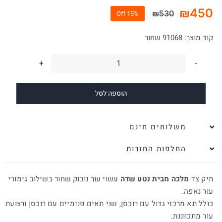
₪
450
₪
530
15% Off
המחיר
המחיר
הנוכחי
המקורי
קוד מוצר:
91068 שחור
היה:
הוא:
₪450.
₪530.
כמות
של
הוספה לסל
תיק
צד
לנשים
משלוחים חינם
מלכה
החלפות החזרות
שחור
|
תיק צד
מלכה מבית נטע שדה
עשוי עור נובוק שחור בשילוב גימורי
נטע
עור נאפה.
שדה
כולל תא מרכזי גדול עם רוכסן, שני תאים פנימיים עם רוכסן ורצועת
עור מתכווננת.