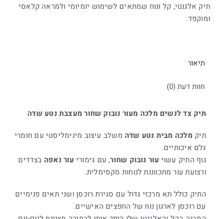
תיק אלגנטי, קל ונוח שמתאים לשימוש יומיומי ולמראה קלאסי
ומוקפד.
תיאור
חוות דעת (0)
תיק צד לנשים מלכה מעור נובוק שחור מעצבת נטע שדה
תיק
מלכה מבית נטע שדה
משלב עיצוב מינימליסטי עם חומרי
גלם איכותיים.
גוף התיק עשוי
עור נובוק שחור
, עם גימורי
עור נאפה
בצדדים
ורצועת עור מתכווננת לנוחות מקסימלית.
התיק כולל תא מרכזי גדול עם סגירת רוכסן ושני תאים פנימיים
עם רוכסן לארגון נוח של החפצים האישיים.
המבנה הקל והאלגנטי שלו הופך אותו לבחירה מצוינת ליום-יום,