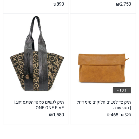
₪
890
₪
2,750
10% -
תיק צד לנשים חלוקים מיני דיזל
תיק לנשים סאטי הפינס זהב |
| נטע שדה
ONE ONE FIVE
המחיר
המחיר
₪
1,580
₪
468
₪
520
המקורי
הנוכחי
היה:
הוא: