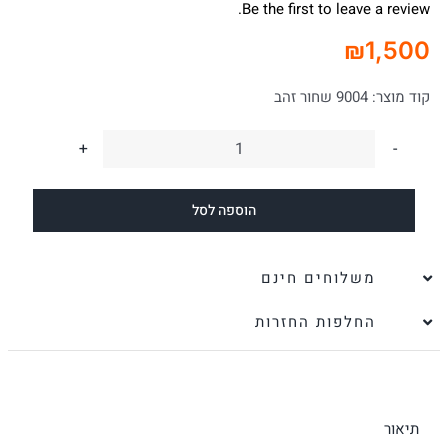
Be the first to leave a review.
₪
1,500
קוד מוצר:
9004 שחור זהב
כמות
של
הוספה לסל
תיק
צד
לנשים
משלוחים חינם
סוצ'י
החלפות החזרות
ענק
שחור
וזהב
|
תיאור
ONE