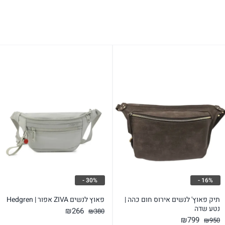
30% -
16% -
תיק פאוץ' לנשים אירוס חום כהה |
פאוץ לנשים ZIVA אפור | Hedgren
נטע שדה
המחיר
המחיר
₪
266
₪
380
המחיר
המחיר
₪
799
₪
950
המקורי
הנוכחי