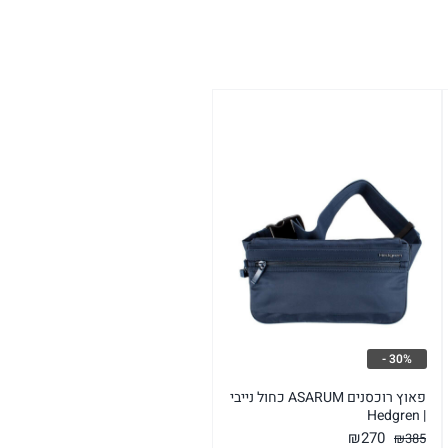
30% -
פאוץ רוכסנים ASARUM כחול נייבי
| Hedgren
המחיר
המחיר
₪
270
₪
385