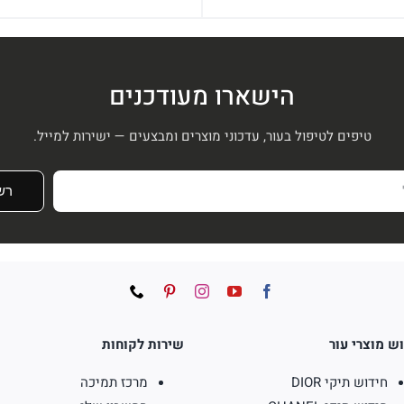
המקורי
הנוכחי
היה:
הוא:
היה:
הוא:
₪266.
₪380.
₪799.
₪950.
הישארו מעודכנים
טיפים לטיפול בעור, עדכוני מוצרים ומבצעים — ישירות למייל.
רש
ש מוצרי עור
שירות לקוחות
חידוש תיקי DIOR
מרכז תמיכה