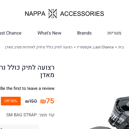
מטריות
Brands
What's New
ast Chance
בית
Last Chance
אקססוריז
רצועה לתיק כולל נרתיק לאוזניות סטיב מאדן
רצועה לתיק כולל נרת
מאדן
Be the first to leave a review.
₪
75
₪
150
50% Off
המחיר
המחיר
הנוכחי
המקורי
קוד מוצר:
SM BAG STRAP
היה:
הוא:
₪150.
₪75.