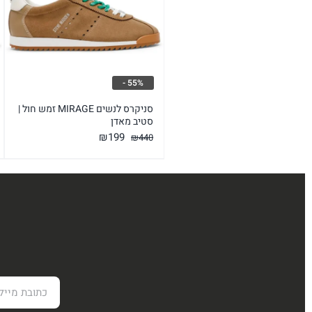
55% -
סניקרס לנשים MIRAGE זמש חול |
סטיב מאדן
המחיר
המחיר
₪
199
₪
440
המקורי
הנוכחי
היה:
הוא:
₪199.
₪440.