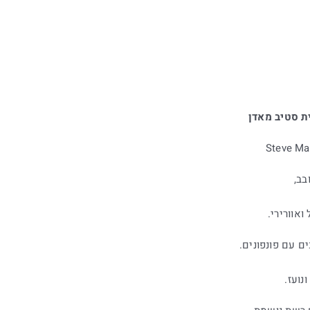
ת סטיב מאדן
Steve M
בב,
אוורירי.
ם עם פונפונים.
נועז.