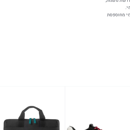
 רשת נושמת,
י.
מי מחוספסת