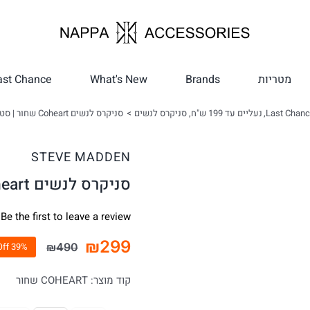
מטריות
Brands
What's New
ast Chance
Last Chan
נעליים עד 199 ש"ח
סניקרס לנשים
סניקרס לנשים Coheart שחור | סטיב מאדן
STEVE MADDEN
סניקרס לנשים Coheart שחור | סטיב מאדן
Be the first to leave a review.
₪
299
₪
490
39% Off
המחיר
המחיר
הנוכחי
המקורי
קוד מוצר:
COHEART שחור
היה:
הוא:
₪490.
₪299.