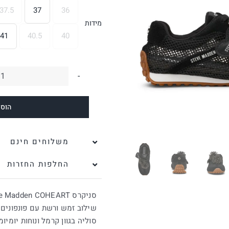
37.5
37
36

מידות
41
40.5
40
כ
ש
הוספ
ס
ל
t
משלוחים חינם
ש
החלפות החזרות
|
ס
סניקרס Steve Madden COHEART בשחור,
מ
שילוב זמש ורשת עם פונפונים 
סוליה בגוון קרמל ונוחות יומיו