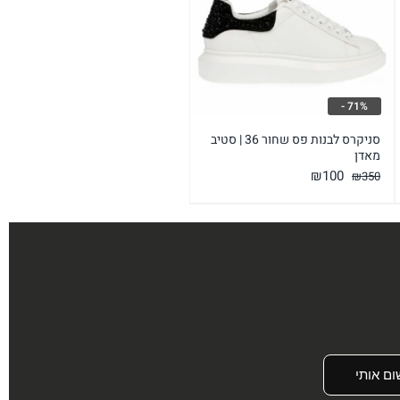
71% -
סניקרס לבנות פס שחור 36 | סטיב
מאדן
המחיר
המחיר
₪
100
₪
350
המקורי
הנוכחי
היה:
הוא:
₪100.
₪350.
ום אותי