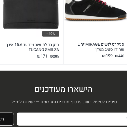
40% -
סניקרס לנשים MIRAGE זמש
תיק בד למחשב נייד עד 15.6 אינץ
שחור | סטיב מאדן
TUCANO SMILZA
המחיר
המחיר
המחיר
המחיר
₪
199
₪
171
₪
440
₪
285
המקורי
הנוכחי
המקורי
הנוכחי
היה:
הוא:
היה:
הוא:
₪199.
₪440.
₪171.
₪285.
הישארו מעודכנים
טיפים לטיפול בעור, עדכוני מוצרים ומבצעים — ישירות למייל.
רש