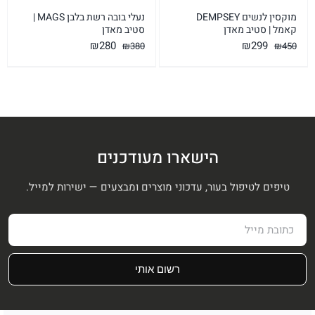
מוקסין לנשים DEMPSEY
נעלי בובה רשת בלבן MAGS |
קאמל | סטיב מאדן
סטיב מאדן
המחיר
המחיר
המחיר
המחיר
₪
280
₪
299
₪
380
₪
450
המקורי
הנוכחי
המקורי
הנוכחי
היה:
הוא:
היה:
הוא:
₪280.
₪380.
₪299.
₪450.
הישארו מעודכנים
טיפים לטיפול בעור, עדכוני מוצרים ומבצעים — ישירות למייל.
רשום אותי