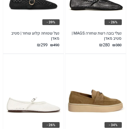
39% -
26% -
נעלי בובה רשת שחורה MAGS |
נעל שטוחה קלוע שחור | סטיב
סטיב מאדן
מאדן
המחיר
המחיר
המחיר
המחיר
₪
299
₪
280
₪
490
₪
380
המקורי
הנוכחי
המקורי
הנוכחי
היה:
הוא:
היה:
הוא:
₪299.
₪490.
₪280.
₪380.
26% -
34% -