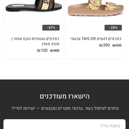
67% -
25% -
כפכפים לנשים TAYLOR צבעוני
כפכפים שטוחים נוקס שחור |
סטיב מאדן
המחיר
המחיר
₪
399
₪
530
המחיר
המחיר
₪
100
₪
300
המקורי
הנוכחי
המקורי
הנוכחי
היה:
הוא:
היה:
הוא:
₪399.
₪530.
₪100.
₪300.
הישארו מעודכנים
טיפים לטיפול בעור, עדכוני מוצרים ומבצעים — ישירות למייל.