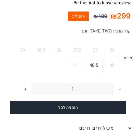
Be the first to leave a review.
₪
299
₪
480
38% Off
המחיר
המחיר
הנוכחי
המקורי
קוד מוצר:
TAKE-TWO חום
היה:
הוא:
₪480.
₪299.
39
38.5
38
37.5
37
36

מידות
41
40.5
40
כמות
של
הוספה לסל
כפכפים
מעור
TAKE-
משלוחים חינם
TWO