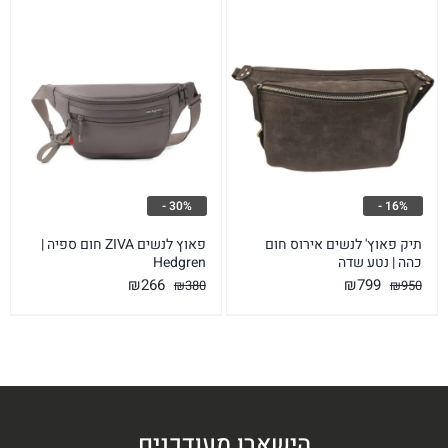
₪266.
₪380.
₪266.
₪380.
30% -
16% -
תיק פאוץ' לנשים אירוס חום
פאוץ לנשים ZIVA חום ספיה |
כהה | נטע שדה
Hedgren
המחיר
המחיר
המחיר
המחיר
₪
266
₪
799
₪
380
₪
950
המקורי
הנוכחי
המקורי
הנוכחי
היה:
הוא:
היה:
הוא:
₪266.
₪380.
₪799.
₪950.
הישארו מעודכנים