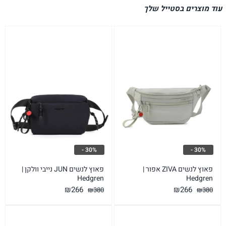
עוד מוצרים בסטייל שלך
30% -
30% -
פאוץ לנשים ZIVA אפור |
פאוץ לנשים JUN נייבי וולקן |
Hedgren
Hedgren
המחיר
המחיר
המחיר
המחיר
₪
266
₪
266
₪
380
₪
380
המקורי
הנוכחי
המקורי
הנוכחי
היה:
הוא:
היה:
הוא: