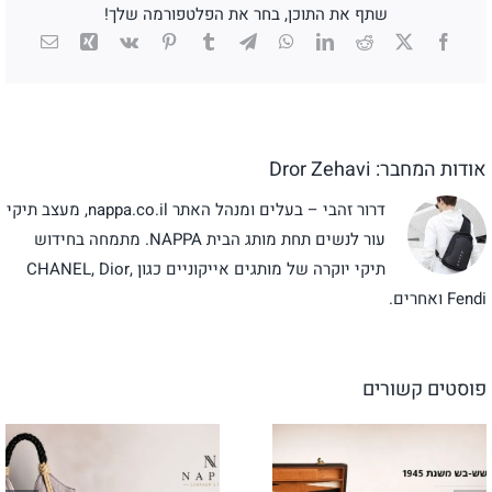
שתף את התוכן, בחר את הפלטפורמה שלך!
X
Facebook
Reddit
LinkedIn
WhatsApp
Telegram
Tumblr
Pinterest
Vk
Xing
כתובת
דואר
אלקטרו
אודות המחבר:
Dror Zehavi
דרור זהבי – בעלים ומנהל האתר nappa.co.il, מעצב תיקי
עור לנשים תחת מותג הבית NAPPA. מתמחה בחידוש
תיקי יוקרה של מותגים אייקוניים כגון CHANEL, Dior,
Fendi ואחרים.
פוסטים קשורים