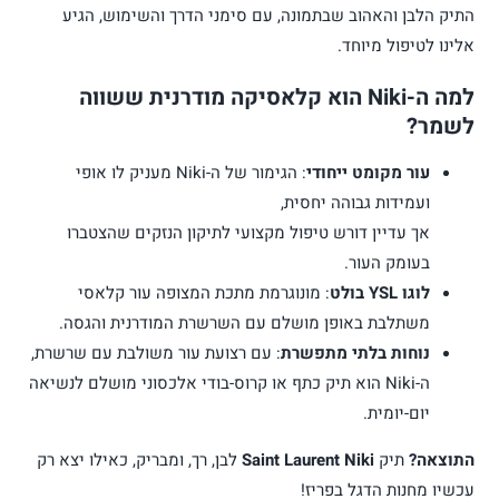
התיק הלבן והאהוב שבתמונה, עם סימני הדרך והשימוש, הגיע
אלינו לטיפול מיוחד.
למה ה-Niki הוא קלאסיקה מודרנית ששווה
לשמר?
עור מקומט ייחודי
: הגימור של ה-Niki מעניק לו אופי
ועמידות גבוהה יחסית,
אך עדיין דורש טיפול מקצועי לתיקון הנזקים שהצטברו
בעומק העור.
לוגו YSL בולט
: מונוגרמת מתכת המצופה עור קלאסי
משתלבת באופן מושלם עם השרשרת המודרנית והגסה.
נוחות בלתי מתפשרת
: עם רצועת עור משולבת עם שרשרת,
ה-Niki הוא תיק כתף או קרוס-בודי אלכסוני מושלם לנשיאה
יום-יומית.
התוצאה?
תיק
Saint Laurent Niki
לבן, רך, ומבריק, כאילו יצא רק
עכשיו מחנות הדגל בפריז!