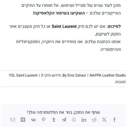
מוכן לעוד שנים של סטייל ושימוש. אל תוותרו על התיקים
האייקוניים שלכם –
השקיעו בשימור הקלאסיקה!
לסיכום
: אם יש לכם תיק
Saint Laurent
או כל תיק מעצבים אחר
הזקוק לשיקום,
אנחנו הכתובת שלכם. אנו מחזירים את היוקרה, הפונקציונליות
וההיסטוריה.
NAPPA Leather Studio
|
Dror Zehavi
By
,
חידוש תיקי YSL Saint Laurent
0
|
תגובות
שתף את התוכן, בחר את הפלטפורמה שלך!
X
Facebook
Reddit
LinkedIn
WhatsApp
Telegram
Tumblr
Pinterest
Vk
Xing
כתובת
דואר