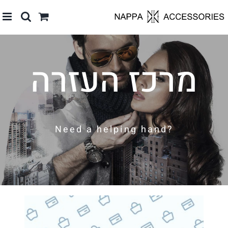
לג
תוכן
מרכז העזרה
?Need a helping hand