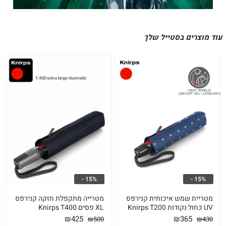
עוד מוצרים בסטייל שלך
15% -
15% -
מטריית שמש איכותית קנירפס
מטרייה מתקפלת חזקה קנירפס
UV כחול נקודות Knirps T200
XL פסים Knirps T400
המחיר
המחיר
המחיר
המחיר
₪
365
₪
425
₪
430
₪
500