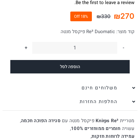
Be the first to leave a review.
₪
270
₪
330
18% Off
המחיר
המחיר
הנוכחי
המקורי
קוד מוצר:
Re³ Duomatic פיקסל מנטה
היה:
הוא:
₪330.
₪270.
כמות
של
הוספה לסל
מטרייה
מתקפלת
הפוכה
משלוחים חינם
פיקסל
החלפות החזרות
מנטה
Knirps
מטריית
Knirps Re³
פיקסל מנטה עם
סגירה הפוכה חכמה
,
Re³
עשויה
חומרים ממוחזרים 100%
,
עמידה לרוחות חזקות
,