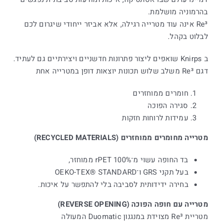
בהרמוניה מושלמת.
Re³ אינה עוד מטרייה רגילה, אלא אביזר ייחודי שיגרום לכם
לבלוט בקהל.
ב Knirps שואפים ליצור פתרונות חדשניים ויצירתיים גם לעתיד.
דגם Re³ משלב שלוש תכונות יוצאות דופן במטרייה אחת
חומרים ממוחזרים
סגירה הפוכה
עמידות לרוחות חזקות
מטרייה מחומרים ממוחזרים (RECYCLED MATERIALS)
בד החופה עשוי מ־100% rPET ממוחזר,
בעל תקני GRS ו־OEKO-TEX® STANDARD
בחירה ידידותית לסביבה בלי להתפשר על איכות.
מטרייה עם חופה הפוכה (REVERSE OPENING)
מטריית Re³ מצוידת במנגנון Duomatic המעולה