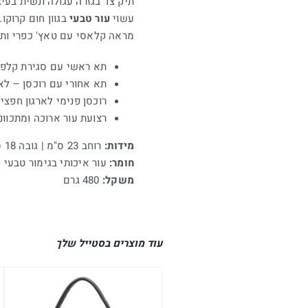
תיק צד בגזרה עגולה ונשית בעיצ
עשוי
עור טבעי
בגוון חום קרוקו.
מראה קלאסי עם טאץ' כפרי ותח
תא ראשי עם סגירת קלפה
תא אחורי עם רוכסן – לאח
רוכסן פנימי לארגון חפצי
רצועת עור ארוכה ומתכוו
מידות:
רוחב 23 ס"מ | גובה 18 ס"מ | בסיס 8 ס"מ
חומר:
עור איכותי בגימור טבעי
משקל:
480 גרם
עוד מוצרים בסטייל שלך