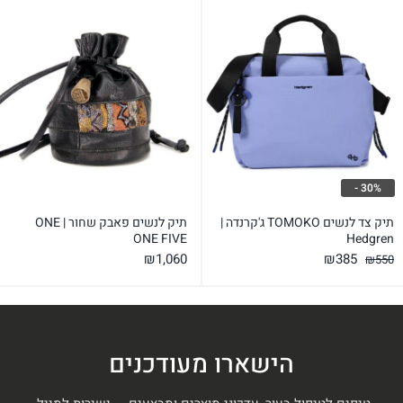
30% -
תיק צד לנשים TOMOKO ג'קרנדה |
תיק לנשים פאבק שחור | ONE
ONE FIVE
Hedgren
המחיר
המחיר
₪
1,060
₪
385
₪
550
המקורי
הנוכחי
היה:
הוא:
₪385.
₪550.
הישארו מעודכנים