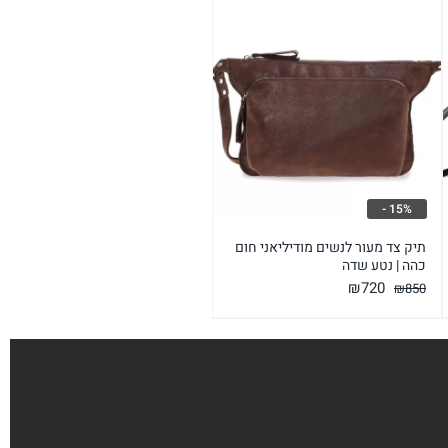
15% -
תיק צד מעור לנשים מודיליאני חום
כהה | נטע שדה
המחיר
המחיר
₪
720
₪
850
המקורי
הנוכחי
היה:
הוא:
₪720.
₪850.