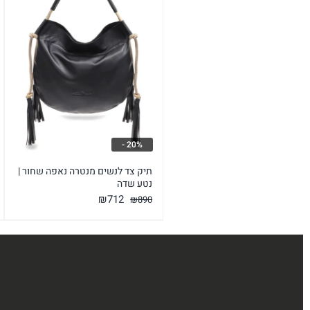
20% -
תיק צד לנשים מנטרה נאפה שחור |
נטע שדה
המחיר
המחיר
₪
712
₪
890
המקורי
הנוכחי
היה:
הוא:
₪712.
₪890.