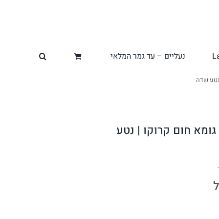
L
נעליים – עד גמר המלאי
 נטע שדה
גומא חום קרוקו | נטע