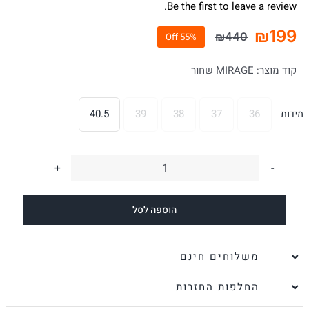
Be the first to leave a review.
₪
199
₪
440
55% Off
המחיר
המחיר
הנוכחי
המקורי
קוד מוצר:
MIRAGE שחור
היה:
הוא:
₪440.
₪199.
40.5
39
38
37
36
מידות

כמות
של
הוספה לסל
סניקרס
לנשים
MIRAGE
משלוחים חינם
זמש
החלפות החזרות
שחור