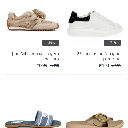
39% -
71% -
סניקרס לבנות פס שחור 36 |
סניקרס לנשים Coheart חול |
סטיב מאדן
סטיב מאדן
המחיר
המחיר
המחיר
המחיר
₪
299
₪
100
₪
490
₪
350
המקורי
הנוכחי
המקורי
הנוכחי
היה:
הוא:
היה:
הוא:
₪299.
₪490.
₪100.
₪350.