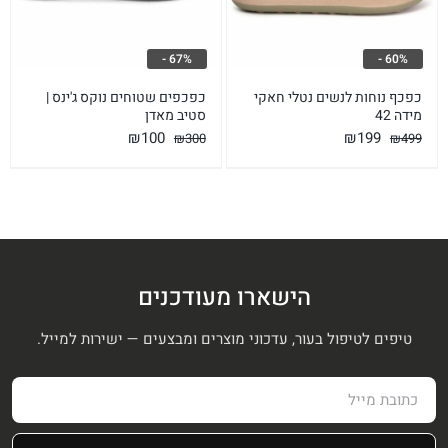
67% -
60% -
כפכף נוחות לנשים נטלי חאקי
כפכפים שטוחים נוקס ג'ינס |
מידה 42
סטיב מאדן
המחיר
המחיר
המחיר
המחיר
₪
100
₪
199
₪
300
₪
499
המקורי
הנוכחי
המקורי
הנוכחי
היה:
הוא:
היה:
הוא:
₪100.
₪300.
₪199.
₪499.
הישארו מעודכנים
טיפים לטיפול בעור, עדכוני מוצרים ומבצעים — ישירות למייל.