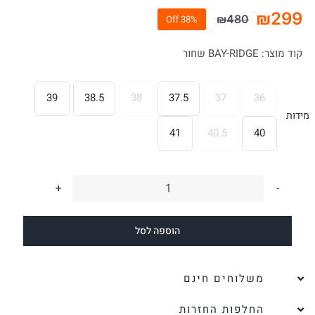
₪
299
₪
480
38% Off
המחיר
המחיר
הנוכחי
המקורי
קוד מוצר:
BAY-RIDGE שחור
היה:
הוא:
₪480.
₪299.
39
38.5
38
37.5
37
36

מידות
41
40.5
40
כמות
של
הוספה לסל
כפכפי
עור
BAY-
משלוחים חינם
RIDGE
החלפות החזרות