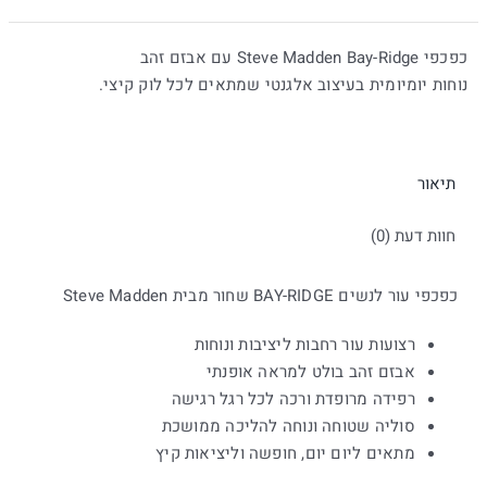
בשחור
|
כפכפי Steve Madden Bay-Ridge עם אבזם זהב
סטיב
נוחות יומיומית בעיצוב אלגנטי שמתאים לכל לוק קיצי.
מאדן
תיאור
חוות דעת (0)
כפכפי עור לנשים BAY-RIDGE שחור מבית Steve Madden
רצועות עור רחבות ליציבות ונוחות
אבזם זהב בולט למראה אופנתי
רפידה מרופדת ורכה לכל רגל רגישה
סוליה שטוחה ונוחה להליכה ממושכת
מתאים ליום יום, חופשה וליציאות קיץ