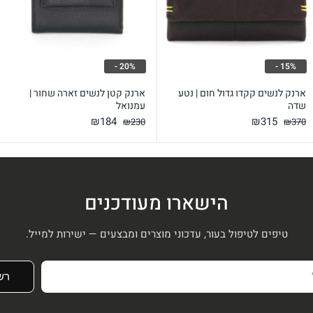
20% -
15% -
ארנק לנשים קקדו גדול חום | נטע
ארנק קטן לנשים זארה שחור |
שדה
עמנואל
המחיר
המחיר
המחיר
המחיר
₪
184
₪
315
₪
230
₪
370
המקורי
הנוכחי
המקורי
הנוכחי
היה:
הוא:
היה:
הוא:
₪184.
₪230.
₪315.
₪370.
הישארו מעודכנים
טיפים לטיפול בעור, עדכוני מוצרים ומבצעים — ישירות למייל.
רש