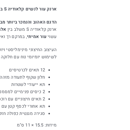
ארנק עור לנשים קלאודיה S בצבע אפור Emanuel
הדגם האהוב והנמכר ביותר מבי
ארנק קלאודיה S משלב בין
אלג
עשוי
עור אמיתי
, במרקם רך ואי
העיצוב החיצוני מינימליסטי ויו
לשימוש יומיומי נוח עם חלוקה
12 תאים לכרטיסים
חלון שקוף לתעודה מזהה
תא ייעודי לשטרות
2 כיסים פנימיים למסמכים
2 תאים חיצוניים עם רוכסן
תא אחורי לכסף קטן עם ס
סגירה מגנטית כפולה חזק
מידות: 15.5 × 11 ס"מ