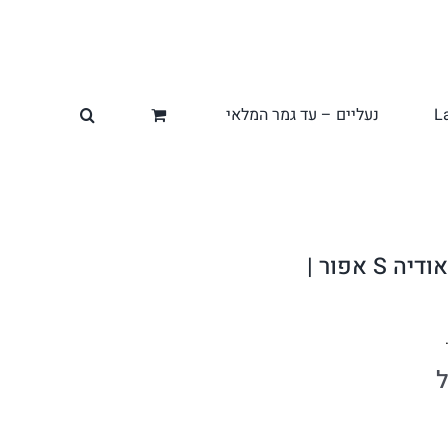
L
נעליים – עד גמר המלאי
ארנק עור לנשים קלאודיה S אפור |