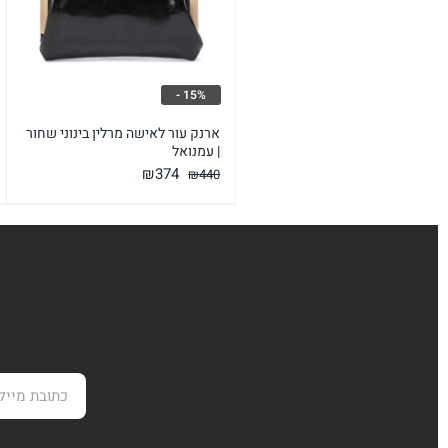
15% -
ארנק עור לאישה מרלין בינוני שחור
| עמנואל
המחיר
המחיר
₪
374
₪
440
המקורי
הנוכחי
היה:
הוא:
₪374.
₪440.