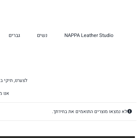
לג
תוכן
NAPPA Leather Studio
נשים
גברים
לצערנו, תיקי בית ספר Kipling אינם זמינים עוד לרכישה באתר, והמותג
אנו מ
לא נמצאו מוצרים התואמים את בחירתך.