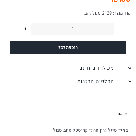
קוד מוצר:
2129 סגול זהב
כמות
של
הוספה לסל
צמיד
סיגל
גרין
משלוחים חינם
חרוזי
החלפות החזרות
קריסטל
טיוב
סגול
תיאור
צמיד סיגל גרין חרוזי קריסטל טיוב סגול