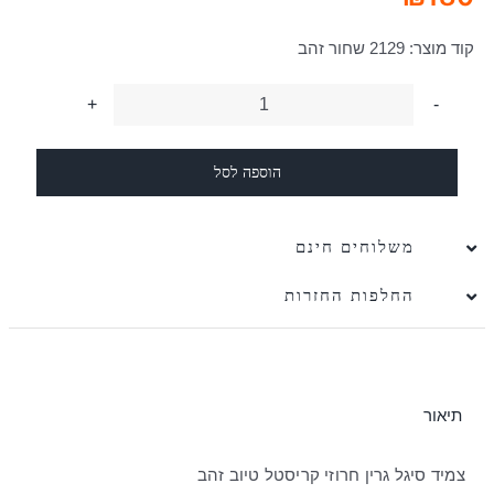
קוד מוצר:
2129 שחור זהב
כמות
של
הוספה לסל
צמיד
סיגל
גרין
משלוחים חינם
חרוזי
החלפות החזרות
קריסטל
טיוב
זהב
תיאור
צמיד סיגל גרין חרוזי קריסטל טיוב זהב