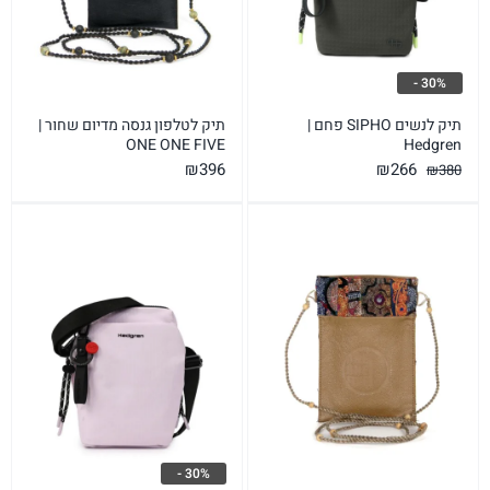
30% -
תיק לנשים SIPHO פחם |
תיק לטלפון גנסה מדיום שחור |
ONE ONE FIVE
Hedgren
המחיר
המחיר
₪
396
₪
266
₪
380
המקורי
הנוכחי
היה:
הוא:
₪266.
₪380.
30% -