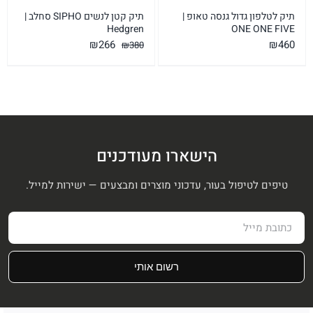
תיק לטלפון גדול גנסה טאופ |
תיק קטן לנשים SIPHO סחלב |
Hedgren
ONE ONE FIVE
המחיר
המחיר
₪
266
₪
460
₪
380
המקורי
הנוכחי
היה:
הוא:
₪266.
₪380.
הישארו מעודכנים
טיפים לטיפול בעור, עדכוני מוצרים ומבצעים — ישירות למייל.
רשום אותי