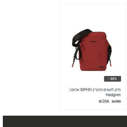
30% -
תיק לנשים הדגרין SIPHO אדום |
Hedgren
המחיר
המחיר
₪
266
₪
380
המקורי
הנוכחי
היה:
הוא:
₪266.
₪380.