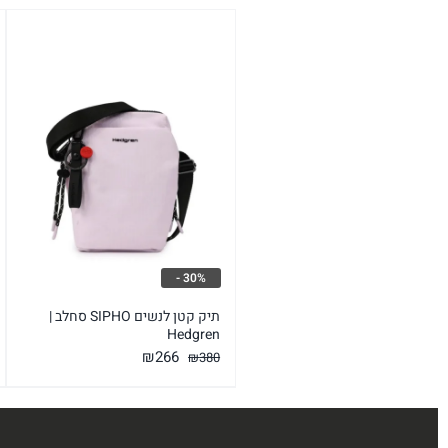
30% -
תיק קטן לנשים SIPHO סחלב |
Hedgren
המחיר
המחיר
₪
266
₪
380
המקורי
הנוכחי
היה:
הוא:
₪266.
₪380.