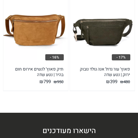
16% -
17% -
תיק פאוץ' לנשים אירוס חום
פאוץ' עור גדול אנה גולד נובוק
בהיר | נטע שדה
ירוק | נטע שדה
המחיר
המחיר
המחיר
המחיר
₪
799
₪
399
₪
950
₪
480
המקורי
הנוכחי
המקורי
הנוכחי
היה:
הוא:
היה:
הוא:
₪799.
₪950.
₪399.
₪480.
הישארו מעודכנים