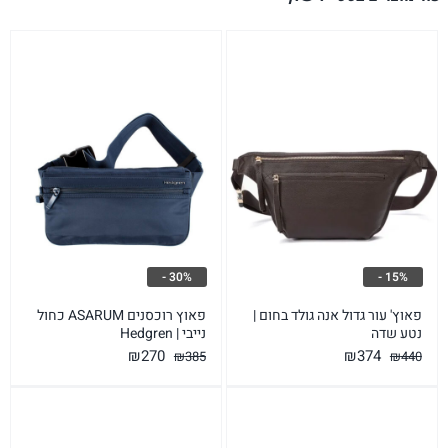
30% -
15% -
פאוץ' עור גדול אנה גולד בחום |
פאוץ רוכסנים ASARUM כחול
נטע שדה
נייבי | Hedgren
המחיר
המחיר
המחיר
המחיר
₪
270
₪
374
₪
385
₪
440
המקורי
הנוכחי
המקורי
הנוכחי
היה:
הוא:
היה:
הוא:
₪270.
₪385.
₪374.
₪440.