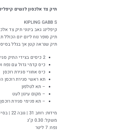
תיק צד אלכסון לנשים קיפלינג 
KIPLING GABB S
קיפלינג גאב בינוני תיק צד אלכס
תיק סופר נוח ליום יום הכולל ת
תיק שנראה קטן אך בגלל בסיס ג
2 כיסים בצידי התיק סגירת רוכסן
כיס קדמי גדול עם נפח ו
כיס אחורי סגירת רוכסן
תא ראשי סגירת רוכסן הכ
– תא לטלפון
– מקום עיגון לעט
– תא פנימי סגירת רוכסן
מידות: רוחב 31 | גובה 22 | בסיס 14.5 ס"מ
משקל: 0.30 ק"ג
נפח: 7 ליטר