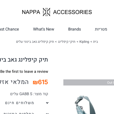
מטריות
Brands
What's New
ast Chance
בית
Kipling
תיקי קיפלינג
תיק קיפלינג גאב בינוני עלים
תיק קיפלינג גאב בינ
Be the first to leave a review.
המלאי אזל
₪
615
Out 
קוד מוצר:
GABB S עלים
משלוחים חינם
החלפות החזרות