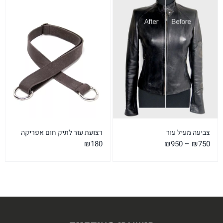
עד
צביעה מעיל עור
רצועת עור לתיק חום אפריקה
טווח
₪
180
₪
950
–
₪
750
מחירים:
עד