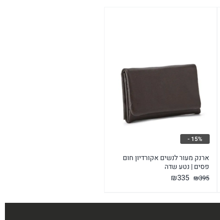
15% -
ארנק מעור לנשים אקורדיון חום
פסים | נטע שדה
המחיר
המחיר
₪
335
₪
395
המקורי
הנוכחי
היה:
הוא:
₪335.
₪395.