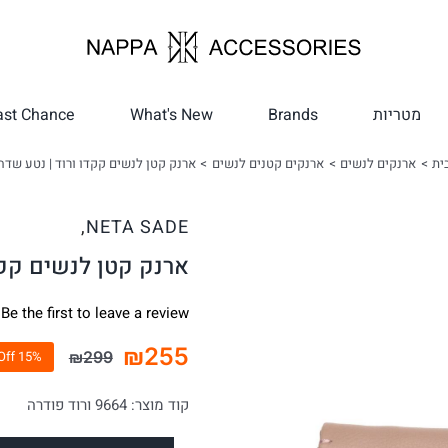
מטריות
Brands
What's New
ast Chance
ית
ארנקים לנשים
ארנקים קטנים לנשים
ארנק קטן לנשים קקדו ורוד | נטע שדה
,
NETA SADE
ארנק קטן לנשים קקד
Be the first to leave a review.
₪
255
₪
299
15% Off
המחיר
המחיר
הנוכחי
המקורי
קוד מוצר:
9664 ורוד פודרה
היה:
הוא:
₪299.
₪255.