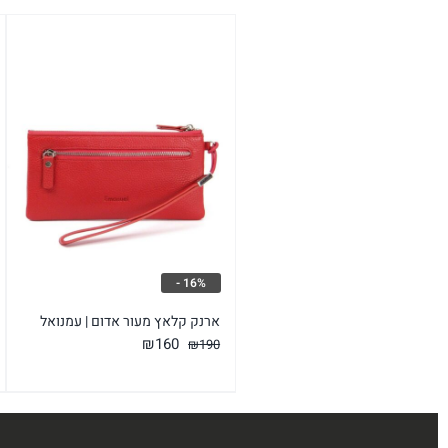
16% -
ארנק קלאץ מעור אדום | עמנואל
המחיר
המחיר
₪
160
₪
190
המקורי
הנוכחי
היה:
הוא:
₪160.
₪190.