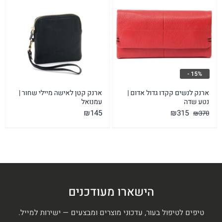
15% -
ארנק לנשים קקדו גדול אדום |
ארנק קטן לאישה מיילי שחור |
נטע שדה
עמנואל
המחיר
המחיר
₪
145
₪
315
₪
370
המקורי
הנוכחי
היה:
הוא:
₪315.
₪370.
הישארו מעודכנים
טיפים לטיפול בעור, עדכוני מוצרים ומבצעים — ישירות למייל.