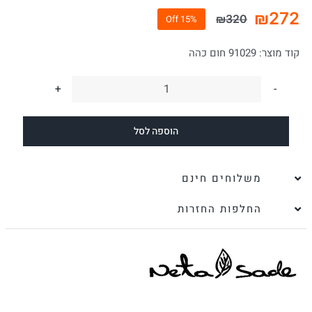
₪
272
₪
320
15% Off
המחיר
המחיר
הנוכחי
המקורי
קוד מוצר:
91029 חום כהה
היה:
הוא:
₪320.
₪272.
כמות
של
הוספה לסל
ארנק
לנשים
סומק
משלוחים חינם
עור
החלפות החזרות
נאפה
חום
|
נטע
שדה