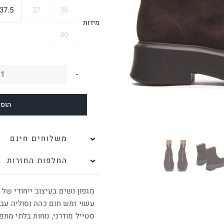
37.5
37
36

מידות
40
כ
ש
הוספ
מ
ז
ש
משלוחים חינם
S
החלפות החזרות
|
ס
מגפון נשים בעיצוב ייחודי של Steve Madden,
מ
עשוי זמש חום כהה וסוליה עבה
סטייל מודרני, נוחות בלתי מתפ