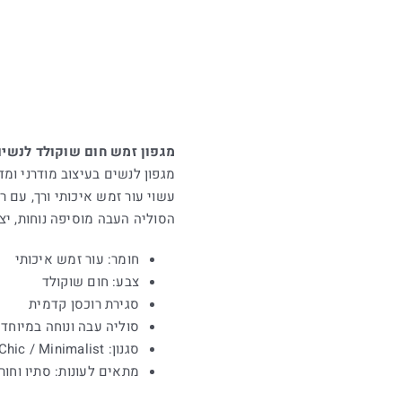
מגפון זמש חום שוקולד לנשים JONES סטיב מא
מגפון לנשים בעיצוב מודרני ומדויק מבית n
עשוי עור זמש איכותי ורך, עם ר
הסוליה העבה מוסיפה נוחות, יצ
חומר: עור זמש איכותי
צבע: חום שוקולד
סגירת רוכסן קדמית
סוליה עבה ונוחה במיוחד
סגנון: Urban Chic / Minimalist
מתאים לעונות: סתיו וחור