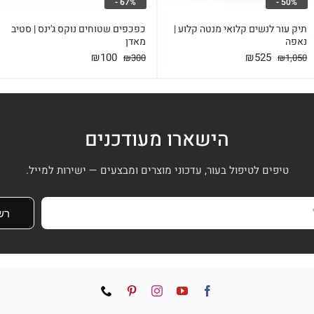
67% -
50% -
תיק עור לנשים קלואי מנטה קלוע |
כפכפים שטוחים נוקס ג'ינס | סטיב
נאפה
מאדן
המחיר
המחיר
המחיר
המחיר
₪
100
₪
525
₪
300
₪
1,050
המקורי
הנוכחי
המקורי
הנוכחי
היה:
הוא:
היה:
הוא:
₪100.
₪300.
₪525.
₪1,050.
הישארו מעודכנים
טיפים לטיפול בעור, עדכוני מוצרים ומבצעים — ישירות למייל.
רש