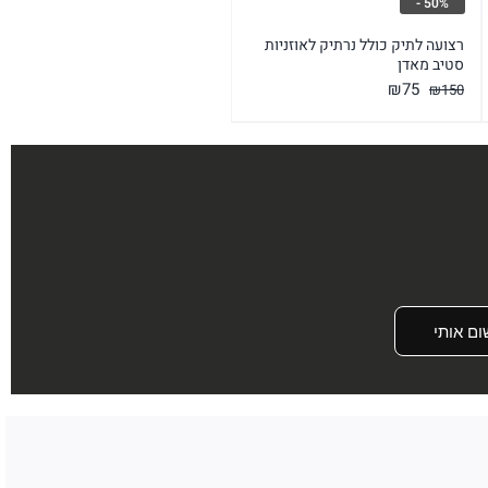
50% -
רצועה לתיק כולל נרתיק לאוזניות
סטיב מאדן
המחיר
המחיר
₪
75
₪
150
המקורי
הנוכחי
היה:
הוא:
₪75.
₪150.
ום אותי