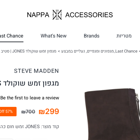
מטריות
Brands
What's New
ast Chance
Last Chance
מגפונים ומגפיים
נעליים במבצע
מגפון זמש שוקולד JONES | סטיב מאדן
STEVE MADDEN
מגפון זמש שוקולד JONES | סטיב מאדן
Be the first to leave a review.
₪
299
₪
700
57% Off
המחיר
המחיר
הנוכחי
המקורי
קוד מוצר:
JONES זמש חום כהה שוקולד
היה:
הוא:
₪700.
₪299.