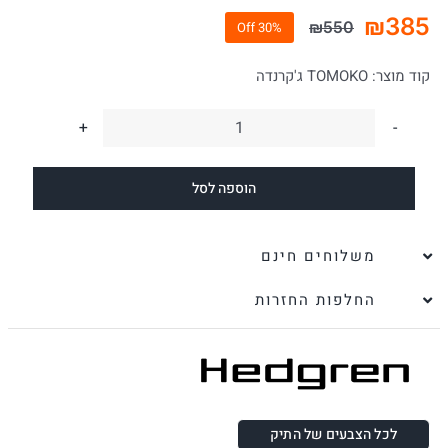
₪
385
₪
550
30% Off
המחיר
המחיר
הנוכחי
המקורי
קוד מוצר:
TOMOKO ג'קרנדה
היה:
הוא:
₪550.
₪385.
כמות
של
הוספה לסל
תיק
צד
לנשים
משלוחים חינם
TOMOKO
החלפות החזרות
ג'קרנדה
|
Hedgren
לכל הצבעים של התיק