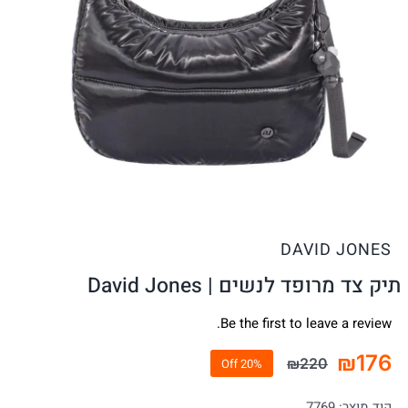
DAVID JONES
תיק צד מרופד לנשים | David Jones
Be the first to leave a review.
₪
176
₪
220
20% Off
המחיר
המחיר
הנוכחי
המקורי
קוד מוצר:
7769