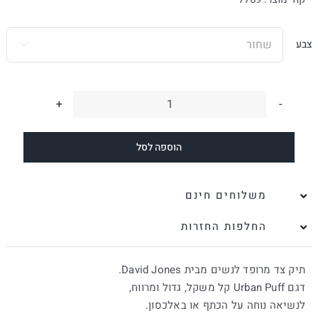
היה:
הוא:
₪220.
₪176.
צבע

כמות
של
הוספה לסל
תיק
צד
מרופד
משלוחים חינם
לנשים
החלפות החזרות
|
David
תיק צד מרופד לנשים מבית David Jones.
Jones
דגם Urban Puff קל משקל, גדול ומרווח,
לנשיאה נוחה על הכתף או באלכסון.