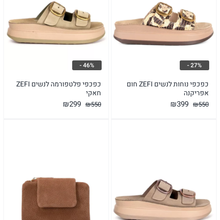
46% -
27% -
כפכפי נוחות לנשים ZEFI חום
כפכפי פלטפורמה לנשים ZEFI
אפריקנה
חאקי
המחיר
המחיר
המחיר
המחיר
₪
299
₪
399
₪
550
₪
550
המקורי
הנוכחי
המקורי
הנוכחי
היה:
הוא:
היה:
הוא:
₪299.
₪550.
₪399.
₪550.