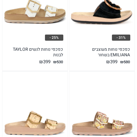
25% -
31% -
כפכפי נוחות מעוצבים
כפכפי נוחות לנשים TAYLOR
EMILIANA בשחור
לבנות
המחיר
המחיר
המחיר
המחיר
₪
399
₪
399
₪
530
₪
580
המקורי
הנוכחי
המקורי
הנוכחי
היה:
הוא:
היה:
הוא:
₪399.
₪530.
₪399.
₪580.