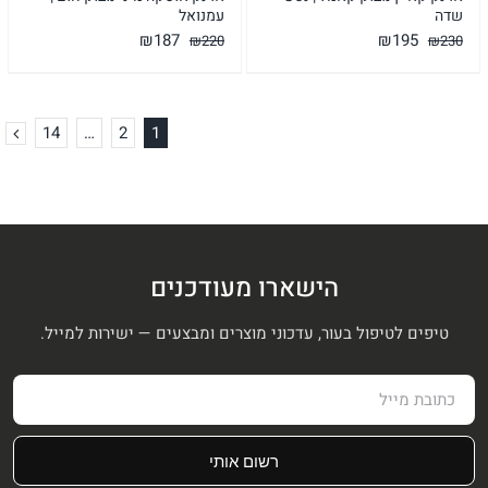
שדה
עמנואל
המחיר
המחיר
המחיר
המחיר
₪
187
₪
195
₪
220
₪
230
המקורי
הנוכחי
המקורי
הנוכחי
היה:
הוא:
היה:
הוא:
₪187.
₪220.
₪195.
₪230.
14
…
2
1
הישארו מעודכנים
טיפים לטיפול בעור, עדכוני מוצרים ומבצעים — ישירות למייל.
רשום אותי