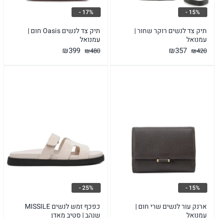
17% -
15% -
תיק צד לנשים רוקר שחור |
תיק צד לנשים Oasis חום |
עמנואל
עמנואל
המחיר
המחיר
המחיר
המחיר
₪
357
₪
399
₪
420
₪
480
המקורי
הנוכחי
המקורי
הנוכחי
היה:
הוא:
היה:
הוא:
₪357.
₪420.
₪399.
₪480.
25% -
15% -
ארנק עור לנשים שרי חום |
כפכף זמש לנשים MISSILE
עמנואל
שנהב | סטיב מאדן