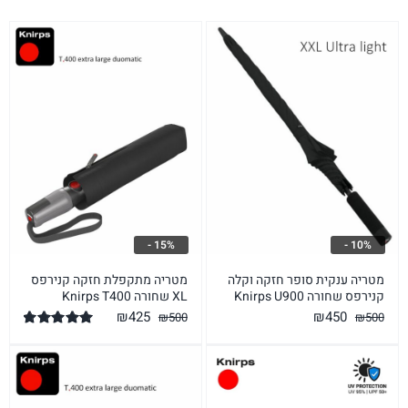
15% -
10% -
מטריה ענקית סופר חזקה וקלה
מטריה מתקפלת חזקה קנירפס
קנירפס שחורה Knirps U900
XL שחורה Knirps T400
המחיר
המחיר
המחיר
המחיר
₪
425
₪
450
₪
500
₪
500
המקורי
הנוכחי
המקורי
הנוכחי
דורג
5.00
מתוך 5
היה:
הוא:
היה:
הוא:
₪425.
₪500.
₪450.
₪500.