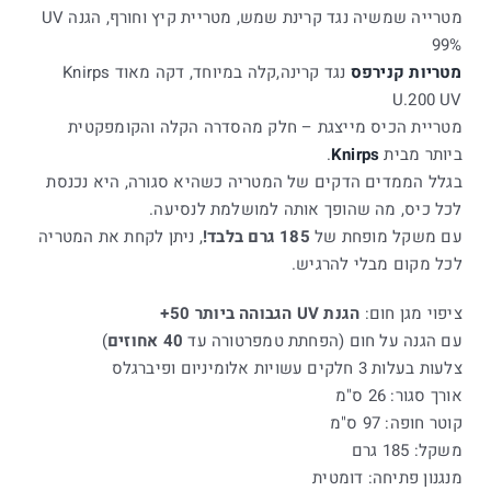
מטרייה שמשיה נגד קרינת שמש, מטריית קיץ וחורף, הגנה UV
99%
מטריות קנירפס
נגד קרינה,קלה במיוחד, דקה מאוד Knirps
U.200 UV
מטריית הכיס מייצגת – חלק מהסדרה הקלה והקומפקטית
ביותר מבית
Knirps
.
בגלל הממדים הדקים של המטריה כשהיא סגורה, היא נכנסת
לכל כיס, מה שהופך אותה למושלמת לנסיעה.
עם משקל מופחת של
185 גרם בלבד!
, ניתן לקחת את המטריה
לכל מקום מבלי להרגיש.
ציפוי מגן חום:
הגנת UV הגבוהה ביותר 50+
עם הגנה על חום (הפחתת טמפרטורה עד
40 אחוזים
)
צלעות בעלות 3 חלקים עשויות אלומיניום ופיברגלס
אורך סגור: 26 ס"מ
קוטר חופה: 97 ס"מ
משקל: 185 גרם
מנגנון פתיחה: דומטית