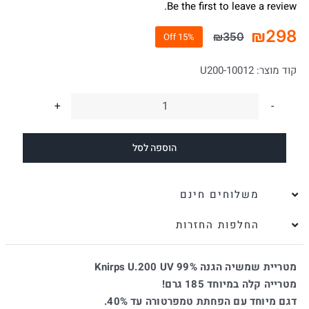
Be the first to leave a review.
₪
298
₪
350
15% Off
המחיר
המחיר
הנוכחי
המקורי
קוד מוצר:
U200-10012
היה:
הוא:
₪350.
₪298.
כמות
של
הוספה לסל
מטריה
נגד
שמש
משלוחים חינם
איכותית
החלפות החזרות
אוטומטית
UV
מטריית שמשיה הגנה Knirps U.200 UV 99%
שחור
מטרייה קלה במיוחד 185 גרם!
שחור
דגם מיוחד עם הפחתת טמפרטורה עד 40%.
Knirps