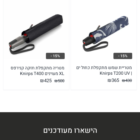
15% -
15% -
מטריית שמש מתקפלת כחול ים
מטריה מתקפלת חזקה קנירפס
| Knirps T200 UV
XL מעוינים Knirps T400
המחיר
המחיר
המחיר
המחיר
₪
365
₪
425
₪
430
₪
500
המקורי
הנוכחי
המקורי
הנוכחי
היה:
הוא:
היה:
הוא:
₪365.
₪430.
₪425.
₪500.
הישארו מעודכנים