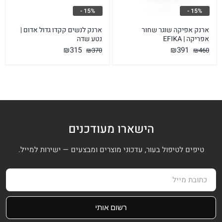
15% -
15% -
ארנק אפיקה שוגר שחור
ארנק לנשים קקדו גדול אדום |
אפריקה | EFIKA
נטע שדה
המחיר
המחיר
המחיר
המחיר
₪
315
₪
391
₪
370
₪
460
המקורי
הנוכחי
המקורי
הנוכחי
היה:
הוא:
היה:
הוא:
₪315.
₪370.
₪391.
₪460.
הישארו מעודכנים
טיפים לטיפול בעור, עדכוני מוצרים ומבצעים — ישירות למייל.
רשום אותי