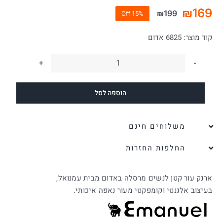
₪
169
₪
199
15% Off
המחיר
המחיר
הנוכחי
המקורי
קוד מוצר:
6825 אדום
היה:
הוא:
₪199.
₪169.
כמות
של
הוספה לסל
ארנק
עור
קטן
משלוחים חינם
לנשים
החלפות החזרות
מרסלה
אדום
ארנק עור קטן לנשים מרסלה באדום מבית עמנואל,
|
בעיצוב אלגנטי וקומפקטי מעור נאפה איכותי.
עמנואל