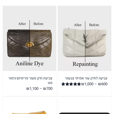
צביעה לתיק עור אמיתי צבעוני
צביעת תיק מעור פרימיום גימור
מט
טווח
₪
1,000
–
₪
600
טווח
₪
1,100
–
₪
700
מחירים:
דורג
5.00
מתוך 5
מחירים:
עד
עד