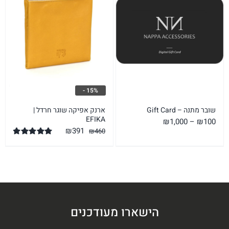
15% -
שובר מתנה – Gift Card
ארנק אפיקה שוגר חרדל |
EFIKA
טווח
₪
1,000
–
₪
100
המחיר
המחיר
₪
391
₪
460
מחירים:
המקורי
הנוכחי
דורג
5.00
מתוך 5
היה:
הוא:
עד
₪391.
₪460.
הישארו מעודכנים