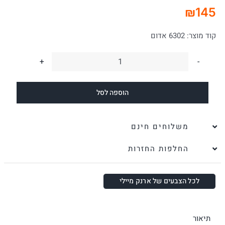
₪
145
קוד מוצר:
6302 אדום
כמות
של
הוספה לסל
ארנק
קטן
לאישה
משלוחים חינם
מיילי
החלפות החזרות
אדום
|
עמנואל
לכל הצבעים של ארנק מיילי
תיאור