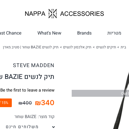
מטריות
Brands
What's New
ast Chance
בית
תיקים לנשים
תיק אלכסון לנשים
תיק לנשים BAZIE שחור | סטיב מאדן
STEVE MADDEN
תיק לנשים BAZIE שחור | סטיב מאדן
Be the first to leave a review.
Out 
₪
340
₪
400
15% Off
המחיר
המחיר
הנוכחי
המקורי
קוד מוצר:
BAIZE שחור
היה:
הוא:
משלוחים חינם
₪400.
₪340.