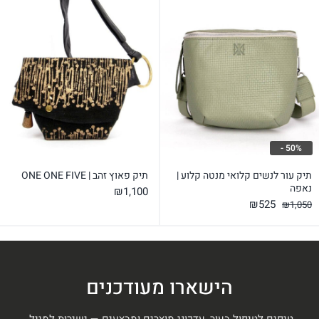
50% -
תיק עור לנשים קלואי מנטה קלוע |
תיק פאוץ זהב | ONE ONE FIVE
נאפה
₪
1,100
המחיר
המחיר
₪
525
₪
1,050
המקורי
הנוכחי
היה:
הוא:
₪525.
₪1,050.
הישארו מעודכנים
טיפים לטיפול בעור, עדכוני מוצרים ומבצעים — ישירות למייל.