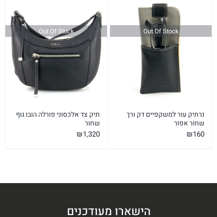
Out Of Stock
Out Of Stock
נרתיק עור למשקפיים דק ורך
תיק צד אלכסוני פורלה הובו גוף
שחור אפור
שחור
₪
1,320
₪
160
הישארו מעודכנים