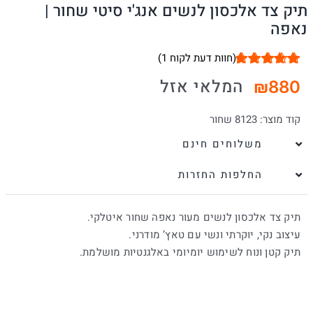
תיק צד אלכסון לנשים אנג'י סיטי שחור |
נאפה
(חוות דעת לקוח
1
)
1
מדורג
5.00
המלאי אזל
₪
880
מתוך 5 מבוסס
על
דירוגים של
לקוחות
קוד מוצר:
8123 שחור
משלוחים חינם
החלפות החזרות
תיק צד אלכסון לנשים מעור נאפה שחור איטלקי.
עיצוב נקי, יוקרתי ונשי עם טאץ’ מודרני.
תיק קטן ונוח לשימוש יומיומי באלגנטיות מושלמת.