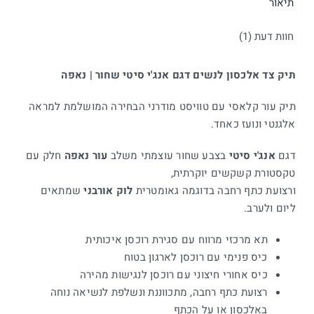
תיאור
חוות דעת (1)
תיק צד אלכסון לנשים דגם אנג'י סיטי שחור | נאפה
תיק עור קלאסי עם טוויסט מודרני הבחירה המושלמת למראה
אלגנטי ונועז כאחד.
דגם
אנג'י סיטי
בצבע שחור עוצמתי משלב
עור נאפה
חלק עם
טקסטורת קשקשים יוקרתית,
ורצועת כתף רחבה בדוגמה גאומטרית
לוק אורבני
שמתאים
ליום ולערב.
תא מרכזי מרווח עם סגירת רוכסן איכותית
כיס פנימי עם רוכסן לארגון בטוח
כיס אחורי חיצוני עם רוכסן לנגישות מהירה
רצועת כתף רחבה, מתכווננת ונשלפת לנשיאה נוחה
באלכסון או על הכתף